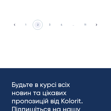
1
2
3
4
…
11
Будьте в курсі всіх
новин та цікавих
пропозицій від Kolorit.
Підпишіться на нашу