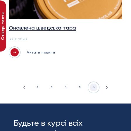
Стікер-тести
Оновлена шведська тара
30.01.2020
Читати новини
2
3
4
5
6
Будьте в курсі всіх