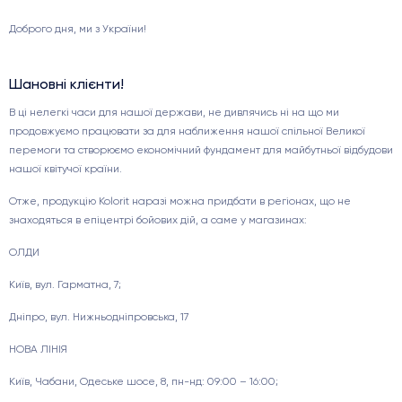
Доброго дня, ми з України!
Шановні клієнти!
В ці нелегкі часи для нашої держави, не дивлячись ні на що ми
продовжуємо працювати за для наближення нашої спільної Великої
перемоги та створюємо економічний фундамент для майбутньої відбудови
нашої квітучої країни.
Отже, продукцію Kolorit наразі можна придбати в регіонах, що не
знаходяться в епіцентрі бойових дій, а саме у магазинах:
ОЛДИ
Київ, вул. Гарматна, 7;
Дніпро, вул. Нижньодніпровська, 17
НОВА ЛІНІЯ
Київ, Чабани, Одеське шосе, 8, пн-нд: 09:00 – 16:00;