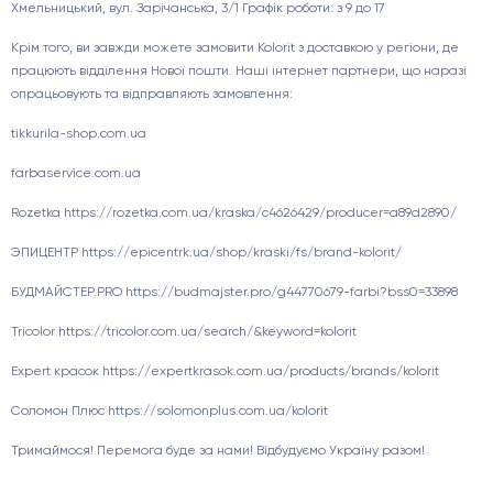
Хмельницький, вул. Зарічанська, 3/1 Графік роботи: з 9 до 17
Крім того, ви завжди можете замовити Kolorit з доставкою у регіони, де
працюють відділення Нової пошти. Наші інтернет партнери, що наразі
опрацьовують та відправляють замовлення:
tikkurila-shop.com.ua
farbaservice.com.ua
Rozetka https://rozetka.com.ua/kraska/c4626429/producer=a89d2890/
ЭПИЦЕНТР https://epicentrk.ua/shop/kraski/fs/brand-kolorit/
БУДМАЙСТЕР.PRO https://budmajster.pro/g44770679-farbi?bss0=33898
Tricolor https://tricolor.com.ua/search/&keyword=kolorit
Expert красок https://expertkrasok.com.ua/products/brands/kolorit
Соломон Плюс https://solomonplus.com.ua/kolorit
Тримаймося! Перемога буде за нами! Відбудуємо Україну разом!