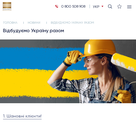
0 800 508 908
УКР
РУС
ГОЛОВНА
НОВИНИ
ВІДБУДУЄМО УКРАЇНУ РАЗОМ
Відбудуємо Україну разом
1. Шановні клієнти!