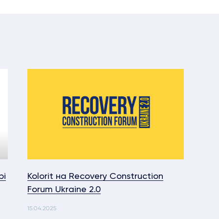
рі
Kolorit на Recovery Construction
Пер
Forum Ukraine 2.0
ста
15.04.2025
21.02