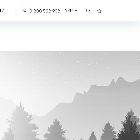
УКР
ТИ
0 800 508 908
РУС