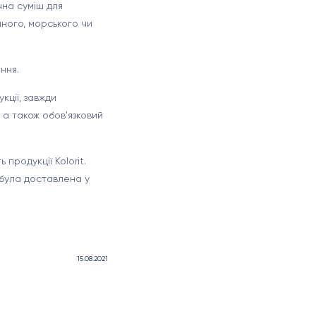
чна суміш для
чного, морського чи
ння.
кції, завжди
 а також обов'язковий
продукції Kolorit.
ула доставлена ​​у
15.08.2021