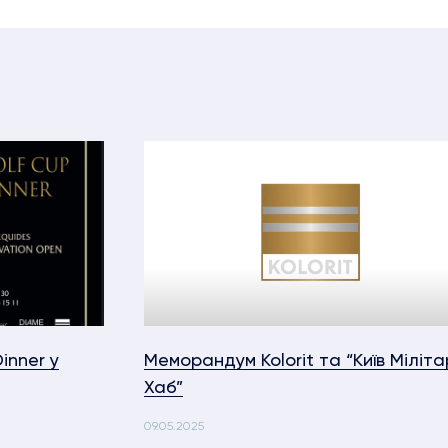
inner у
Меморандум Kolorit та “Київ Міліта
Хаб”
09.05.2025