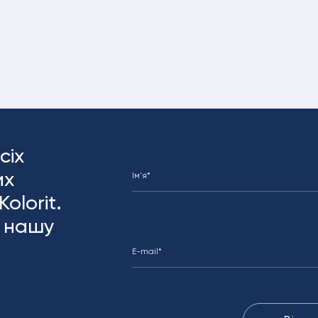
сіх
их
olorit.
а нашу