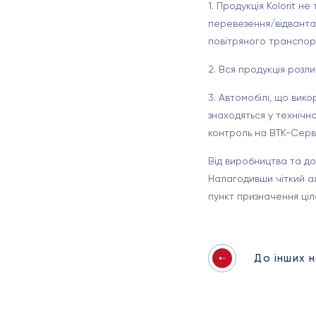
1. Продукція Kolorit 
перевезення/відвантаж
повітряного транспор
2. Вся продукція розл
3. Автомобілі, що вик
знаходяться у технічн
контроль на ВТК-Серві
Від виробництва та до
Налагодивши чіткий ал
пункт призначення ці
До інших 