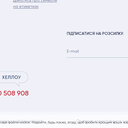
Дізнатись про символи
на етикетках
ПІДПИСАТИСЯ НА РОЗСИЛКУ:
0 508 908
ітика конфіденційності
Правила користування са
овує файли cookie. Надайте, будь ласка, згоду, щоб зробити кращим ваше ко