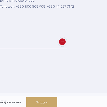
E-mail:
info@kolorit.ua
Телефон:
+380 800 508 908,
+380 44 237 71 12
йтом
Карта сайту
Згоден
ристування ним.