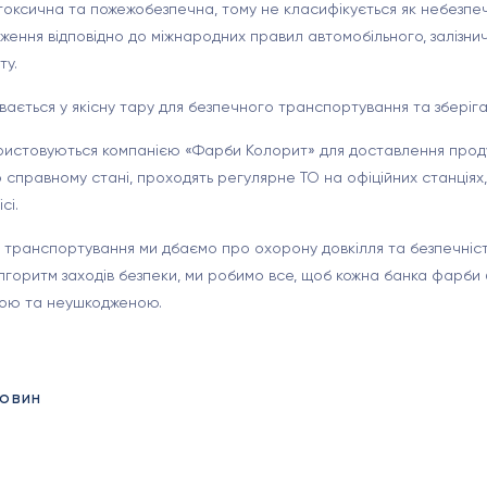
не токсична та пожежобезпечна, тому не класифікується як небезпе
ення відповідно до міжнародних правил автомобільного, залізни
ту.
ивається у якісну тару для безпечного транспортування та зберіга
ористовуються компанією «Фарби Колорит» для доставлення проду
о справному стані, проходять регулярне ТО на офіційних станціях,
сі.
 транспортування ми дбаємо про охорону довкілля та безпечність 
горитм заходів безпеки, ми робимо все, щоб кожна банка фарби б
лою та неушкодженою.
новин