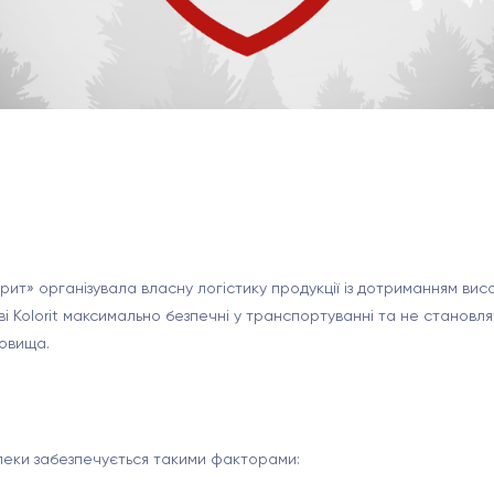
ит» організувала власну логістику продукції із дотриманням вис
і Kolorit максимально безпечні у транспортуванні та не становля
овища.
еки забезпечується такими факторами: