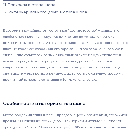
11. Прихожая в стиле шале
12. Интерьер дачного дома в стиле шале
В современном обществе постоянное "достигаторство" – социально
одобряемое явление. Фокус исключительно на успешном успехе
приводит к выгоранию. Лучшая подзарядка – единение с природой, но с
плотным графиком современного горожанина это сложно. Интерьер в
стиле шале станет тем самым связующим звеном между человеком и
духом природы. Атмосфера уюта, гармонии, расслабленности и
умиротворения наполнит дом и вернёт в ресурсное состояние. Ведь
стиль шале – это про эксклюзивную душевность, лаконичную красоту и
практичный комфорт в сочетании с функциональностью.
Особенности и история стиля шале
Место рождения стиля шале – предгорье французских Альп, старинная
провинция Савойя на границе со Швейцарией и Италией. "Шале" от
французского "chalet" (хижина пастуха). В XIV веке так впервые назвали