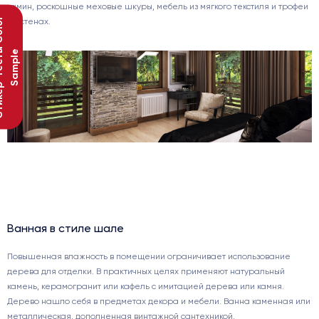
камин, роскошные меховые шкуры, мебель из мягкого текстиля и трофеи
С
т
и
к
е
р
-
т
е
с
т
ы
C
o
l
o
r
S
a
m
p
l
на стенах.
e
Ванная в стиле шале
Повышенная влажность в помещении ограничивает использование
дерева для отделки. В практичных целях применяют натуральный
камень, керамогранит или кафель с имитацией дерева или камня.
Дерево нашло себя в предметах декора и мебели. Ванна каменная или
металлическая, дополненная винтажной сантехникой.