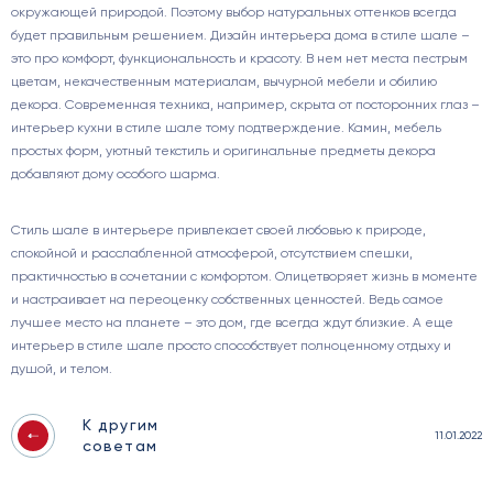
окружающей природой. Поэтому выбор натуральных оттенков всегда
будет правильным решением. Дизайн интерьера дома в стиле шале –
это про комфорт, функциональность и красоту. В нем нет места пестрым
цветам, некачественным материалам, вычурной мебели и обилию
декора. Современная техника, например, скрыта от посторонних глаз –
интерьер кухни в стиле шале тому подтверждение. Камин, мебель
простых форм, уютный текстиль и оригинальные предметы декора
добавляют дому особого шарма.
Стиль шале в интерьере привлекает своей любовью к природе,
спокойной и расслабленной атмосферой, отсутствием спешки,
практичностью в сочетании с комфортом. Олицетворяет жизнь в моменте
и настраивает на переоценку собственных ценностей. Ведь самое
лучшее место на планете – это дом, где всегда ждут близкие. А еще
интерьер в стиле шале просто способствует полноценному отдыху и
душой, и телом.
К другим
11.01.2022
советам