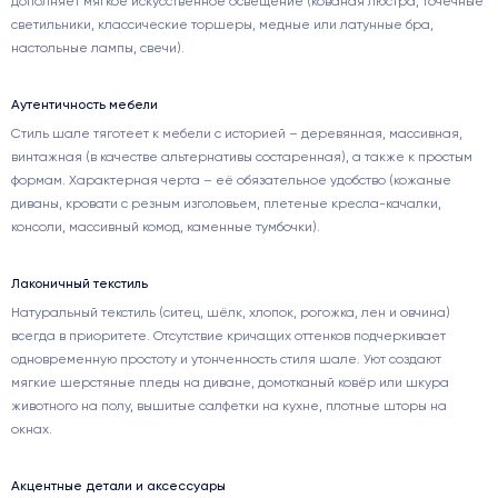
дополняет мягкое искусственное освещение (кованая люстра, точечные
светильники, классические торшеры, медные или латунные бра,
настольные лампы, свечи).
Аутентичность мебели
Стиль шале тяготеет к мебели с историей – деревянная, массивная,
винтажная (в качестве альтернативы состаренная), а также к простым
формам. Характерная черта – её обязательное удобство (кожаные
диваны, кровати с резным изголовьем, плетеные кресла-качалки,
консоли, массивный комод, каменные тумбочки).
Лаконичный текстиль
Натуральный текстиль (ситец, шёлк, хлопок, рогожка, лен и овчина)
всегда в приоритете. Отсутствие кричащих оттенков подчеркивает
одновременную простоту и утонченность стиля шале. Уют создают
мягкие шерстяные пледы на диване, домотканый ковёр или шкура
животного на полу, вышитые салфетки на кухне, плотные шторы на
окнах.
Акцентные детали и аксессуары