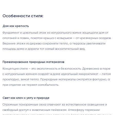
Особенности стиля:
Дом как крепость
Фундамент и цокольный этаж из натурального камня защищали дом от
оползней и лавин, покатая крыша с козырьком – от чрезмерных осадков.
Верхние этажи из дерева сохраняли тепло, а террасы увеличивали
площадь дома и дарили тот самый восхитительный вид.
Превалирование природных материалов
Концепция стиля – это экологичность и безопасность. Древесина в паре
с натуральным камнем создаёт в доме идеальный микроклимат – летом
прохладно, зимой тепло. Природные материалы смотрятся фактурно, а
при отделке не теряют самобытность.
Свет как ключ к уюту и природе
Огромные панорамные окна отвечают за естественное освещение и
свободный доступ к живописным пейзажам. Атмосферу гармонии