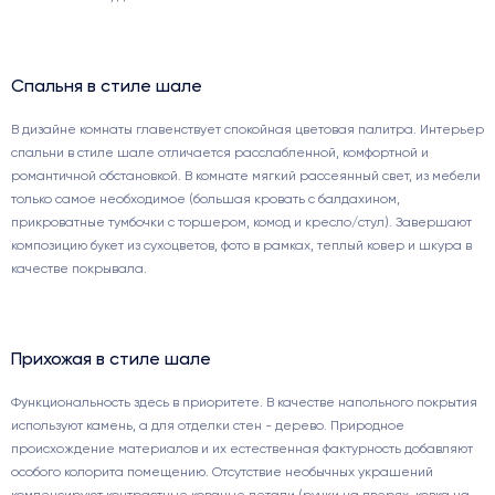
Спальня в стиле шале
В дизайне комнаты главенствует спокойная цветовая палитра. Интерьер
спальни в стиле шале отличается расслабленной, комфортной и
романтичной обстановкой. В комнате мягкий рассеянный свет, из мебели
только самое необходимое (большая кровать с балдахином,
прикроватные тумбочки с торшером, комод и кресло/стул). Завершают
композицию букет из сухоцветов, фото в рамках, теплый ковер и шкура в
качестве покрывала.
Прихожая в стиле шале
Функциональность здесь в приоритете. В качестве напольного покрытия
используют камень, а для отделки стен - дерево. Природное
происхождение материалов и их естественная фактурность добавляют
особого колорита помещению. Отсутствие необычных украшений