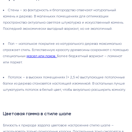
Стены – за фактурность и благородство отвечают натуральный
камень и дерево. В маленьких помещениях для оптимизации
пространства актуальна светлая штукатурка и искусственный камень.
Последний экономически выгодный вариант, но не экологичный.
Пол – напольное покрытие из натурального дерева максимально
отражает стиль. Естественную красоту древесины сохраняют с помощью
специальных
масел или лаков.
Более бюджетный вариант – ламинат
или паркет.
Потолок – в высоких помещениях (> 2,5 м) выступающие потолочные
балки из дерева становятся настоящей изюминкой. В остальных лучше
штукатурить потолок в белый цвет, чтобы визуально расширить комнату.
Цветовая гамма в стиле шале
Близость к природе задала цветовое настроение стилю шале –
использовать только природные краски. Пастельные тона смотрятся в