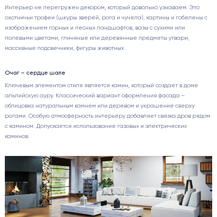
Интерьер не перегружен декором, который довольно узнаваем. Это
охотничьи трофеи (шкуры зверей, рога и чучела), картины и гобелены с
изображением горных и лесных ландшафтов, вазы с сухими или
полевыми цветами, глиняные или деревянные предметы утвари,
массивные подсвечники, фигуры животных.
Очаг – сердце шале
Ключевым элементом стиля является камин, который создает в доме
альпийскую ауру. Классический вариант оформления фасада –
облицовка натуральным камнем или деревом и украшение сверху
рогами. Особую атмосферность интерьеру добавляет связка дров рядом
с камином. Допускается использование газовых и электрических
каминов.