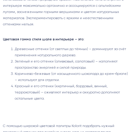
интерьере максимально органично и ассоциируются с альпийскими
лугами, заснеженными горными вершинами и цветом натуральных
материалов. Экспериментировать с яркими и неестественными
оттенками нельзя.
Цветовая гамма стиля шале в интерьере – это:
Древесные оттенки (от светлых до тёмных) – доминируют за счёт
применения натурального дерева.
Зелёный и его оттенки (оливковый, салатовый) – наполняют
пространство энергией и силой природы.
Коричнево-бежевые (от насыщенного шоколада до крем-брюле)
– используют для отделки.
Красный и его оттенки (кирпичный, бордовый, винный,
терракотовый) – оживляют интерьер и аккуратно дополняют
остальные цвета.
С помощью широкой цветовой палитры Kolorit подобрать нужный