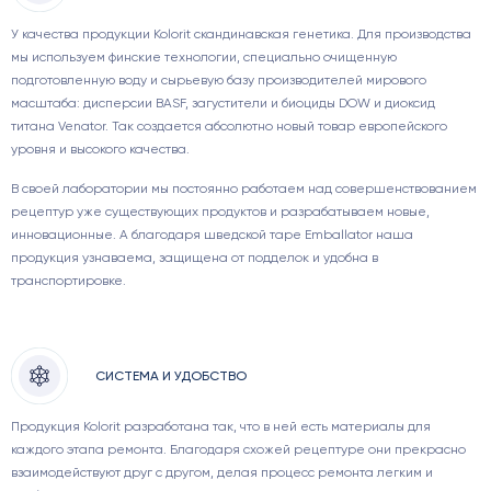
У качества продукции Kolorit скандинавская генетика. Для производства
мы используем финские технологии, специально очищенную
подготовленную воду и сырьевую базу производителей мирового
масштаба: дисперсии BASF, загустители и биоциды DOW и диоксид
титана Venator. Так создается абсолютно новый товар европейского
уровня и высокого качества.
В своей лаборатории мы постоянно работаем над совершенствованием
рецептур уже существующих продуктов и разрабатываем новые,
инновационные. А благодаря шведской таре Emballator наша
продукция узнаваема, защищена от подделок и удобна в
транспортировке.
СИСТЕМА И УДОБСТВО
Продукция Kolorit разработана так, что в ней есть материалы для
каждого этапа ремонта. Благодаря схожей рецептуре они прекрасно
взаимодействуют друг с другом, делая процесс ремонта легким и