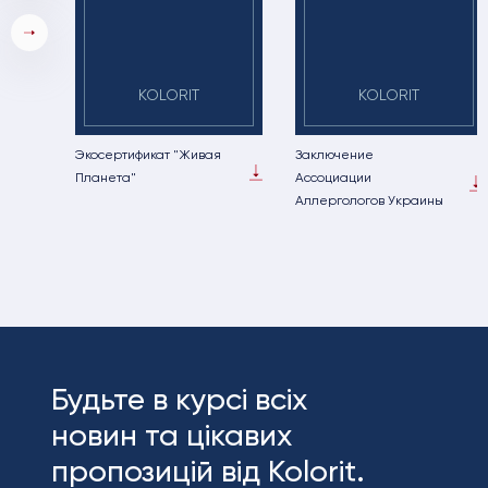
KOLORIT
KOLORIT
Экосертификат "Живая
Заключение
Планета"
Ассоциации
Аллергологов Украины
Будьте в курсі всіх
новин та цікавих
пропозицій від Kolorit.