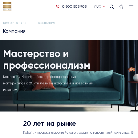
0 800 508 908
РУС
УКР
КРАСКИ KOLORIT
КОМПАНИЯ
Компания
Мастерство и
профессионализм
Компания Kolorit — бренд лакокрасочных
материалов с 20-ти летней историей и известным
именем.
20 лет на рынке
Kolorit - краски европейского уровня с гарантией качества. В