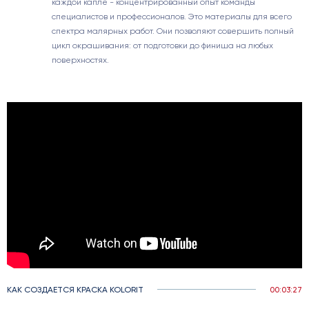
каждой капле - концентрированный опыт команды
специалистов и профессионалов. Это материалы для всего
спектра малярных работ. Они позволяют совершить полный
цикл окрашивания: от подготовки до финиша на любых
поверхностях.
КАК СОЗДАЕТСЯ КРАСКА KOLORIT
00:03:27