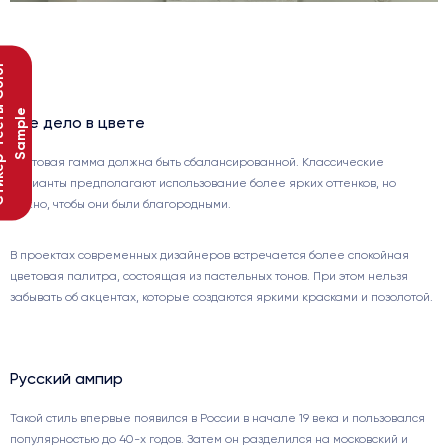
С
т
и
к
е
р
-
т
е
с
т
ы
C
o
l
o
r
S
a
m
p
l
e
Все дело в цвете
Цветовая гамма должна быть сбалансированной. Классические
варианты предполагают использование более ярких оттенков, но
важно, чтобы они были благородными.
В проектах современных дизайнеров встречается более спокойная
цветовая палитра, состоящая из пастельных тонов. При этом нельзя
забывать об акцентах, которые создаются яркими красками и позолотой.
Русский ампир
Такой стиль впервые появился в России в начале 19 века и пользовался
популярностью до 40-х годов. Затем он разделился на московский и