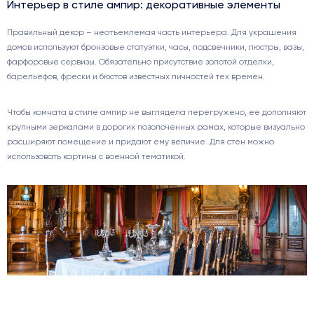
Интерьер в стиле ампир: декоративные элементы
Правильный декор – неотъемлемая часть интерьера. Для украшения
домов используют бронзовые статуэтки, часы, подсвечники, люстры, вазы,
фарфоровые сервизы. Обязательно присутствие золотой отделки,
барельефов, фрески и бюстов известных личностей тех времен.
Чтобы комната в стиле ампир не выглядела перегружено, ее дополняют
крупными зеркалами в дорогих позолоченных рамах, которые визуально
расширяют помещение и придают ему величие. Для стен можно
использовать картины с военной тематикой.